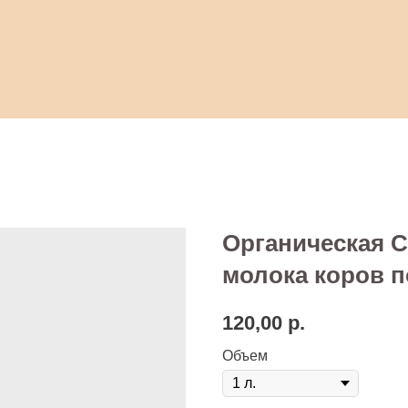
Органическая
молока коров 
legram. Связаться с менеджером
t.me/managerbogimovo
120,00
р.
Объем