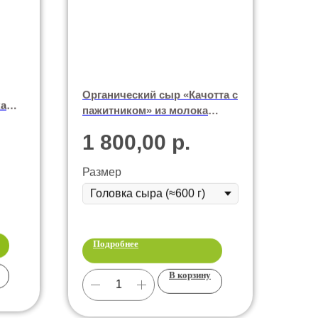
Органический сыр «Качотта с
ка
пажитником» из молока
коров породы Джерси
1 800,00
р.
Размер
Подробнее
В корзину