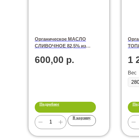
Органическое МАСЛО
Орг
СЛИВОЧНОЕ 82,5% из
ТОПЛ
молока коров породы
коро
600,00
р.
1 
джерси. 200 гр.
Вес
Подробнее
По
В корзину