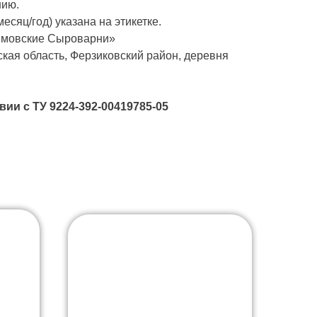
нию.
есяц/год) указана на этикетке.
мовские Сыроварни»
ская область, Ферзиковский район, деревня
ии с ТУ 9224-392-00419785-05