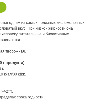
ция
Сертификат
Подписка
Экскурсии на ферм
ется одним из самых полезных кисломолочных
исловатый вкус. При низкой жирности она
 человеку питательные и биоактивные
усваиваются
ая творожная.
 г продукта):
 г.
9 ккал/80 кДж.
+/-2)°С.
пределах срока годности.