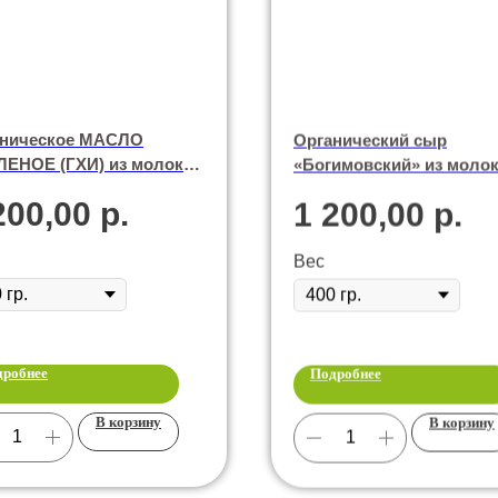
аническое МАСЛО
Органический сыр
ЕНОЕ (ГХИ) из молока
«Богимовский» из моло
в породы джерси
коров породы Джерси
200,00
р.
1 200,00
р.
Вес
дробнее
Подробнее
В корзину
В корзину